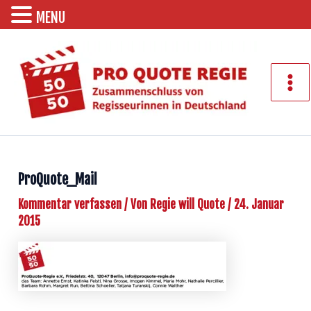
MENU
Zum
Inhalt
springen
Mai
Men
ProQuote_Mail
Kommentar verfassen
/ Von
Regie will Quote
/
24. Januar
2015