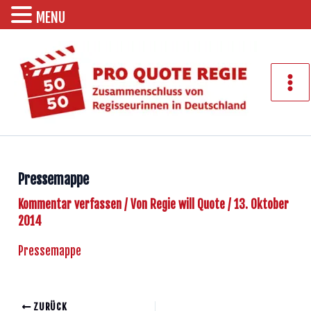
MENU
Zum
Inhalt
springen
Mai
Men
Pressemappe
Kommentar verfassen
/ Von
Regie will Quote
/
13. Oktober
2014
Pressemappe
ZURÜCK