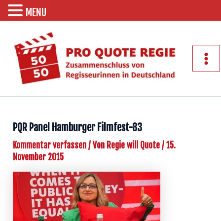
MENU
Zum
Inhalt
springen
Mai
Men
PQR Panel Hamburger Filmfest-83
Kommentar verfassen
/ Von
Regie will Quote
/
15.
November 2015