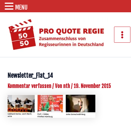
MENU
Zum
Inhalt
springen
Mai
Men
Newsletter_Flat_14
Kommentar verfassen
/ Von
nth
/
19. November 2015