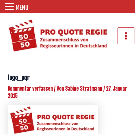
MENU
Zum
Inhalt
springen
Mai
Men
logo_pqr
Kommentar verfassen
/ Von
Sabine Stratmann
/
27. Januar
2015