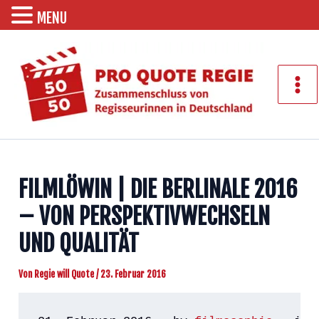
MENU
Zum
Inhalt
springen
Mai
Men
FILMLÖWIN | DIE BERLINALE 2016
– VON PERSPEKTIVWECHSELN
UND QUALITÄT
Von
Regie will Quote
/
23. Februar 2016