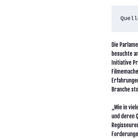
Quell
Die Parlame
besuchte am
Initiative 
Filmemacher
Erfahrungen
Branche st
„Wie in vie
und deren 
Regisseuren
Forderungen