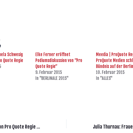
e
uela Schwesig
Elke Ferner eröffnet
Meedia | ProQuote Re
o Quote Regie
Podiumsdiskussion von “Pro
ProQuote Medien schl
5
Quote Regie“
Bündnis auf der Berli
9. Februar 2015
10. Februar 2015
In "BERLINALE 2015"
In "ALLES"
Pressemitteilung von Pro Quote Regie | 16.2.2016