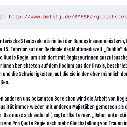
e: 
http://www.bmfsfj.de/BMFSFJ/gleichste
ntarische Staatssekretärin bei der Bundesfrauenministerin,
 15. Februar auf der Berlinale das Multimediazelt „Bubble“ d
Pro Quote Regie, um sich dort mit Regisseurinnen auszutausch
innen berichteten auf dem Podium aus der Praxis, beschrie
 und die Schwierigkeiten, auf die sie in der eher männlich d
oßen.
len anderen uns bekannten Bereichen wird die Arbeit von Reg
Qualität immer wieder mit anderen Maßstäben gemessen als d
. Das muss sich ändern!“, sagte Elke Ferner. „Daher unterstüt
 von Pro Quote Regie nach mehr Gleichstellung von Frauen i