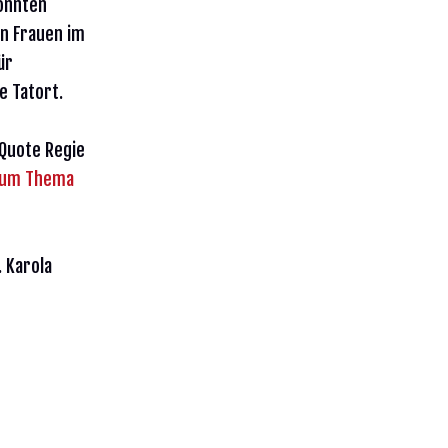
onnten
on Frauen im
ür
e Tatort.
 Quote Regie
 zum Thema
. Karola