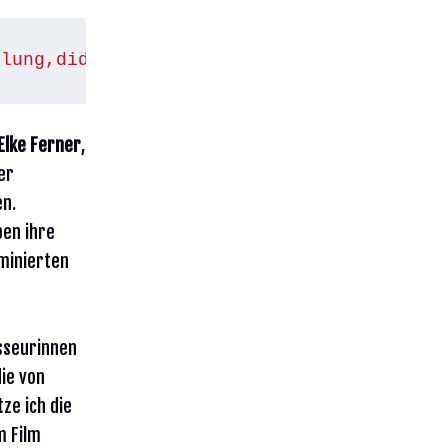
llung,did=223336.html
Elke Ferner
,
er
en.
ben ihre
ominierten
isseurinnen
ie von
ze ich die
m Film