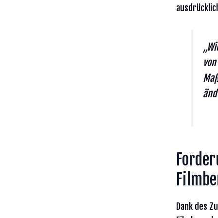
ausdrücklic
„Wi
von
Maß
änd
Forder
Filmbe
Dank des Zu