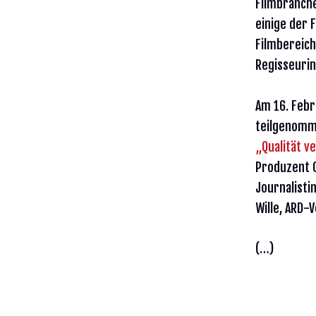
Filmbranch
einige der 
Filmbereich
Regisseurin
Am 16. Febr
teilgenomm
„Qualität v
Produzent C
Journalisti
Wille, ARD-
(…)