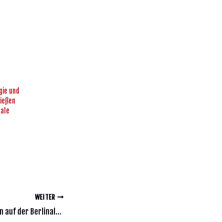
gie und
ießen
nale
WEITER
Julia Thurnau: Frauen auf der Berlinale | Enttäuschend geringe Präsenz von Regisseurinnen