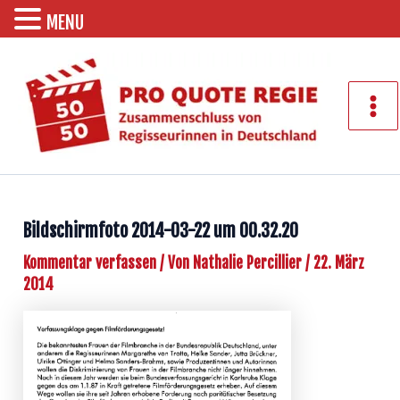
MENU
Zum
Inhalt
springen
Mai
Men
Bildschirmfoto 2014-03-22 um 00.32.20
Kommentar verfassen
/ Von
Nathalie Percillier
/
22. März
2014