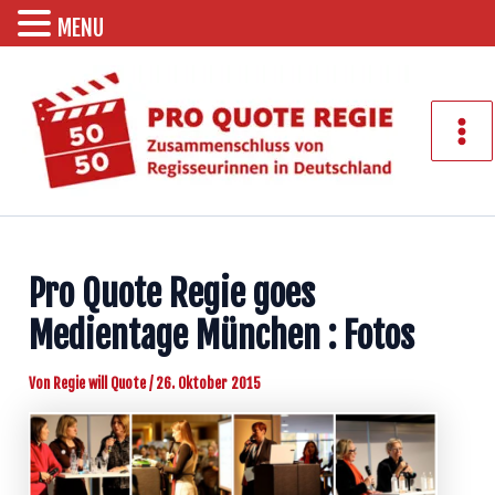
MENU
Zum
Inhalt
springen
Mai
Men
Pro Quote Regie goes
Medientage München : Fotos
Von
Regie will Quote
/
26. Oktober 2015