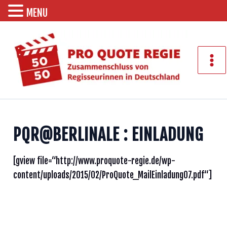
MENU
Zum
Inhalt
springen
Mai
Men
PQR@BERLINALE : EINLADUNG
[gview file=“http://www.proquote-regie.de/wp-
content/uploads/2015/02/ProQuote_MailEinladung07.pdf“]