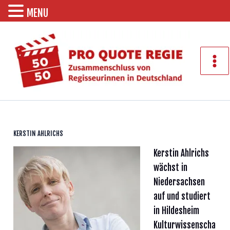
MENU
Zum
Inhalt
springen
Mai
Men
KERSTIN AHLRICHS
Kerstin Ahlrichs
wächst in
Niedersachsen
auf und studiert
in Hildesheim
Kulturwissenscha