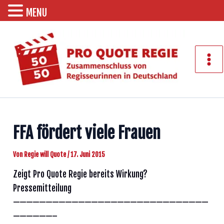
MENU
Zum
Inhalt
springen
Mai
Men
FFA fördert viele Frauen
Von
Regie will Quote
/
17. Juni 2015
Zeigt Pro Quote Regie bereits Wirkung?
Pressemitteilung
——————————————————————————————
——————–