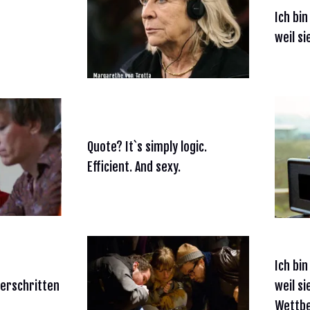
Ich bin
weil s
Quote? It`s simply logic.
Efficient. And sexy.
Ich bin
berschritten
weil s
Wettbe