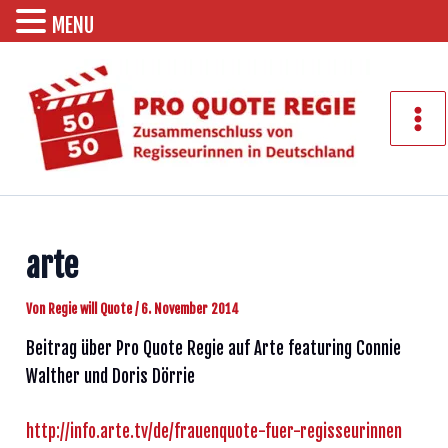
MENU
Zum
Inhalt
springen
Mai
Men
arte
Von
Regie will Quote
/
6. November 2014
Beitrag über Pro Quote Regie auf Arte featuring Connie
Walther und Doris Dörrie
http://info.arte.tv/de/frauenquote-fuer-regisseurinnen