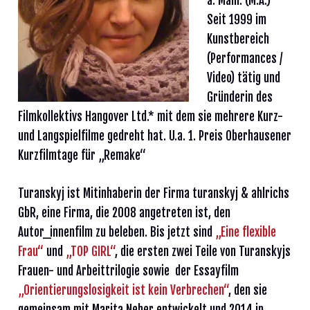
a. Main. (M.A.)
Seit 1999 im
Kunstbereich
(Performances /
Video) tätig und
Gründerin des
Filmkollektivs Hangover Ltd.* mit dem sie mehrere Kurz-
und Langspielfilme gedreht hat. U.a. 1. Preis Oberhausener
Kurzfilmtage für „Remake“
Turanskyj ist Mitinhaberin der Firma turanskyj & ahlrichs
GbR, eine Firma, die 2008 angetreten ist, den
Autor_innenfilm zu beleben. Bis jetzt sind
„Eine flexible
Frau“
und
„TOP GIRL“
, die ersten zwei Teile von Turanskyjs
Frauen- und Arbeittrilogie sowie der Essayfilm
„Orientierungslosigkeit ist kein Verbrechen“
, den sie
gemeinsam mit Marita Neher entwickelt und 2014 in