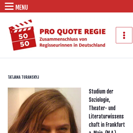
MENU
Zum
Inhalt
springen
Mai
Men
TATJANA TURANSKYJ
Studium der
Soziologie,
Theater- und
Literaturwissens
chaft in Frankfurt